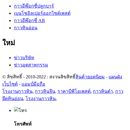
กาวอีพ๊อกซี่ปลูกบาร์
เบนโซอิลเปอร์ออกไซด์เพสต์
กาวอีพ๊อกซี่ AB
กาวหินอ่อน
ใหม่
ข่าวบริษัท
ข่าวอุตสาหกรรม
© ลิขสิทธิ์ - 2010-2022 : สงวนลิขสิทธิ์
สินค้ายอดนิยม
-
แผนผัง
เว็บไซต์
-
แอมป์มือถือ
โรงงานกาวหิน
,
กาวหินจีน
,
ราคาบีพีโอเพสต์
,
กาวหินดำ
,
กาว
ยึดหินอ่อน
,
โรงงานกาวหิน
,
โทรศัพท์