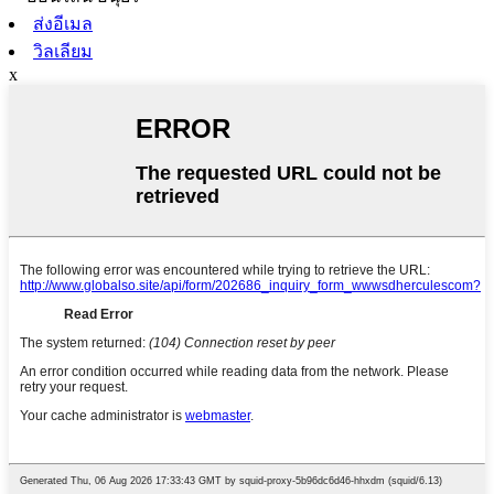
ส่งอีเมล
วิลเลียม
x